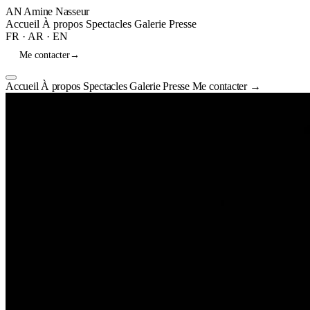
AN
Amine Nasseur
Accueil
À propos
Spectacles
Galerie
Presse
FR
·
AR
·
EN
Me contacter
→
Accueil
À propos
Spectacles
Galerie
Presse
Me contacter
→