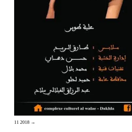
11
2018
→