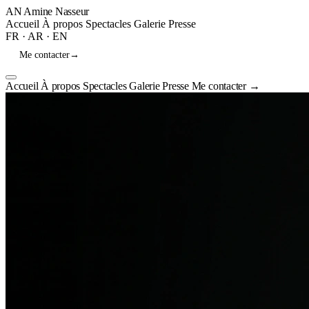
AN
Amine Nasseur
Accueil
À propos
Spectacles
Galerie
Presse
FR
·
AR
·
EN
Me contacter
→
Accueil
À propos
Spectacles
Galerie
Presse
Me contacter
→