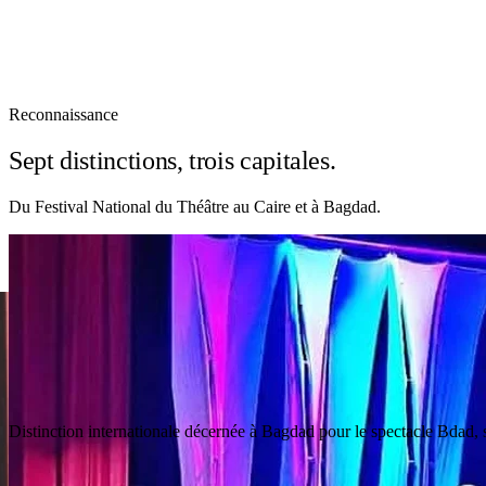
Reconnaissance
Sept distinctions, trois capitales.
Du Festival National du Théâtre au Caire et à Bagdad.
02
/
03
2022
Prix du Meilleur Metteur en Scène
Festival International du Théâtre Expérimental — Le Caire, 29ᵉ éditio
Reconnaissance
individuelle
de
la
mise
en
scène,
remise
au
Caire
lors