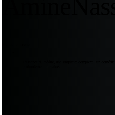
Amine
Nas
Metteur en scène
“
L'essence du théâtre, une simplicité complexe : un comédien,
profondément humaine.