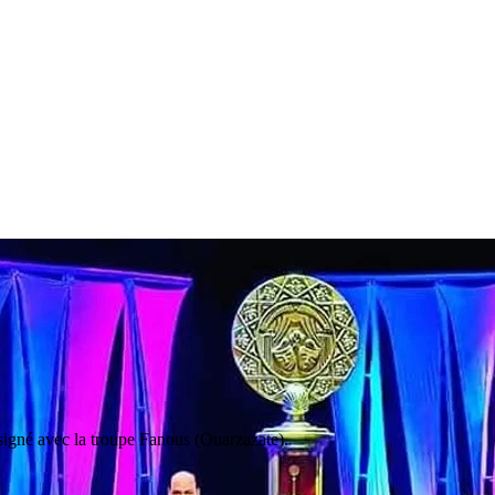
n
d'une
des
plus
prestigieuses
manifestations
théâtrales
du
monde
arabe.