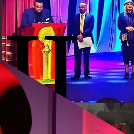
02
/
03
II