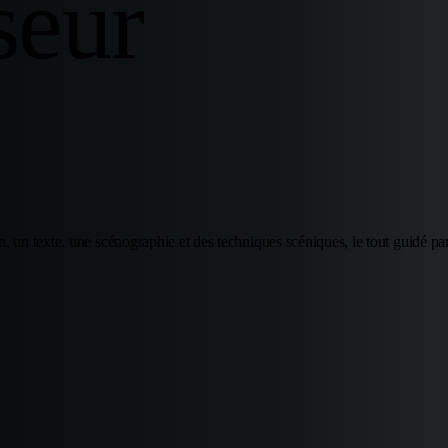
seur
 un texte, une scénographie et des techniques scéniques, le tout guidé par