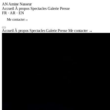
AN
Amine Nasseur
Accueil
À propos
Spectacles
Galerie
Presse
FR
·
AR
·
EN
Me contacter
→
Accueil
À propos
Spectacles
Galerie
Presse
Me contacter
→